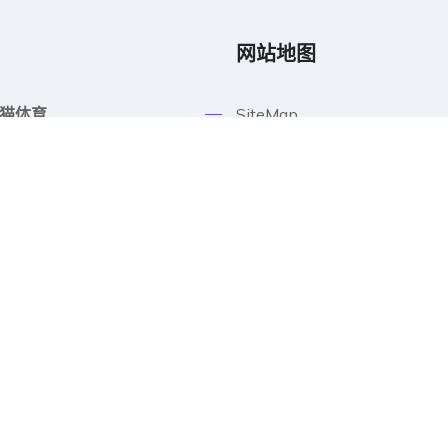
网站地图
猫体育
SiteMap
品
态
型
猫体育app