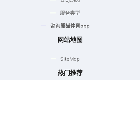
公司动态
服务类型
咨询
熊猫体育app
网站地图
SiteMap
热门推荐
世界杯荷兰摩洛哥战：首轮淘汰赛资
料汇总
2026-07-13
世界杯荷兰摩洛哥战：首轮淘汰赛资
料汇总