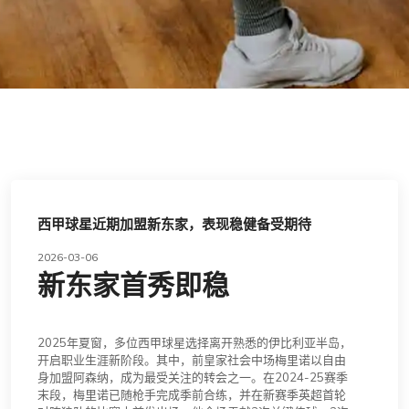
西甲球星近期加盟新东家，表现稳健备受期待
2026-03-06
新东家首秀即稳
2025年夏窗，多位西甲球星选择离开熟悉的伊比利亚半岛，
开启职业生涯新阶段。其中，前皇家社会中场梅里诺以自由
身加盟阿森纳，成为最受关注的转会之一。在2024-25赛季
末段，梅里诺已随枪手完成季前合练，并在新赛季英超首轮