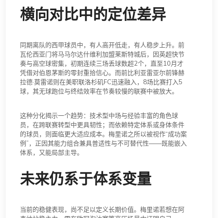
横向对比中的定位差异
同期离队的西甲球员中，有人高开低走，有人稳步上升。前
瓦伦西亚门将马马尔达什维利加盟莱斯特城后，因英超快节
奏与高空球密集，初期连续三场丢球数超2个，直至10月才
凭借对伯恩茅斯的零封重拾信心。而前比利亚雷亚尔前锋赫
拉德·莫雷诺则在美职联洛杉矶FC迅速融入，8场比赛打入5
球，其无球跑位与终结效率在节奏较慢的联赛中被放大。
这种分化揭示一个趋势：技术型中场与经验丰富的角色球
员，在跨联赛转型中更具韧性；而依赖特定体系或身体条件
的球员，则面临更大适应成本。梅里诺之所以被视作“成功案
例”，正因其能力组合兼具普适性与不可替代性——既能嵌入
体系，又能局部主导。
未来仍系于体系变量
当前的稳健表现，尚不足以定义长期价值。梅里诺若想在阿