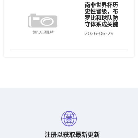
南非世界杯历
史性晋级，布
罗比和球队防
守体系成关键
2026-06-29
注册以获取最新更新