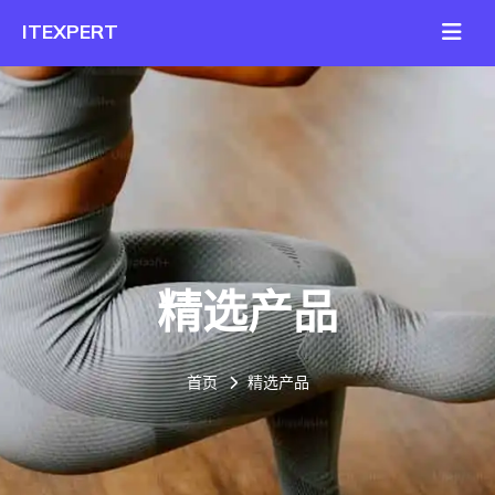
精选产品
首页
精选产品