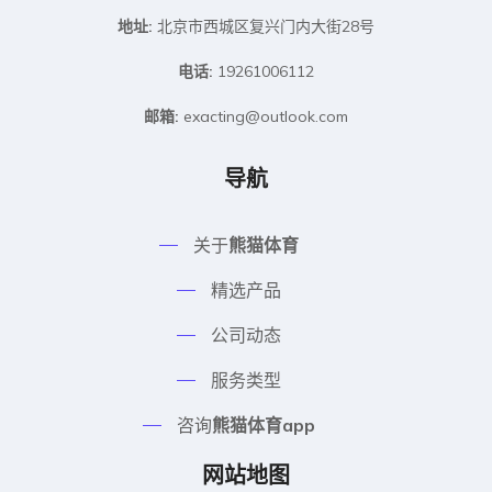
地址:
北京市西城区复兴门内大街28号
电话:
19261006112
邮箱:
exacting@outlook.com
导航
关于
熊猫体育
精选产品
公司动态
服务类型
咨询
熊猫体育app
网站地图