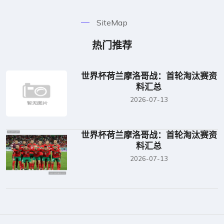
SiteMap
热门推荐
世界杯荷兰摩洛哥战：首轮淘汰赛资
料汇总
2026-07-13
世界杯荷兰摩洛哥战：首轮淘汰赛资
料汇总
2026-07-13