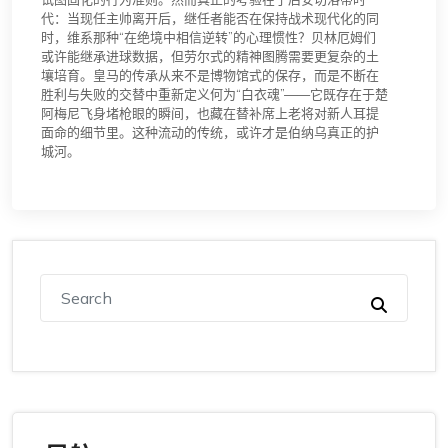
代：当现任主帅离开后，继任者能否在保持战术现代化的同
时，维系那种“在绝境中相信逆转”的心理惯性？贝林厄姆们
或许能继承进球数据，但劳尔式的精神图腾需要更复杂的土
壤培育。皇马的传承从来不是博物馆式的保存，而是不断在
胜利与失败的交替中重新定义何为“白衣魂”——它既存在于楚
阿梅尼飞身堵枪眼的瞬间，也藏在替补席上老将对新人耳提
面命的细节里。这种流动的传统，或许才是伯纳乌真正的护
城河。