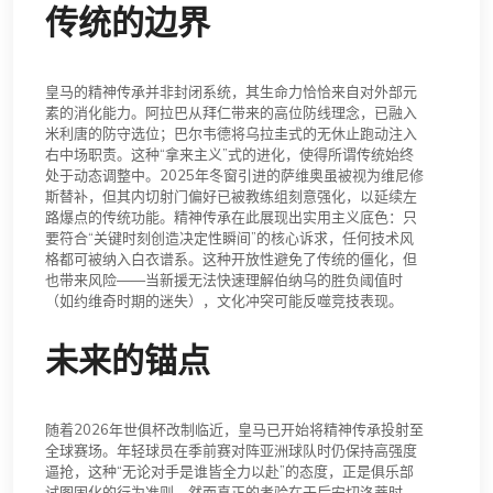
传统的边界
皇马的精神传承并非封闭系统，其生命力恰恰来自对外部元
素的消化能力。阿拉巴从拜仁带来的高位防线理念，已融入
米利唐的防守选位；巴尔韦德将乌拉圭式的无休止跑动注入
右中场职责。这种“拿来主义”式的进化，使得所谓传统始终
处于动态调整中。2025年冬窗引进的萨维奥虽被视为维尼修
斯替补，但其内切射门偏好已被教练组刻意强化，以延续左
路爆点的传统功能。精神传承在此展现出实用主义底色：只
要符合“关键时刻创造决定性瞬间”的核心诉求，任何技术风
格都可被纳入白衣谱系。这种开放性避免了传统的僵化，但
也带来风险——当新援无法快速理解伯纳乌的胜负阈值时
（如约维奇时期的迷失），文化冲突可能反噬竞技表现。
未来的锚点
随着2026年世俱杯改制临近，皇马已开始将精神传承投射至
全球赛场。年轻球员在季前赛对阵亚洲球队时仍保持高强度
逼抢，这种“无论对手是谁皆全力以赴”的态度，正是俱乐部
试图固化的行为准则。然而真正的考验在于后安切洛蒂时