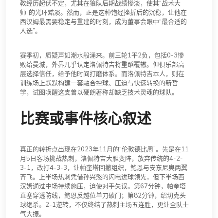
教经历起伏不定，尤其在狼队后期战绩惨淡，使其“战术大
师”的光环黯淡。然而，正是这种饱经挫折后的沉稳，让他在
西汉姆最需要稳定与重建的时刻，成为董事会眼中“最合适的
人选”。
赛季初，质疑声如潮水般涌来。前三轮1平2负，包括0-3惨
败给曼城，外界几乎认定洛佩特吉将重蹈覆辙。但俱乐部高
层选择信任，给予他时间打磨体系。而洛佩特吉本人，则在
训练场上默默构建一套融合控球、压迫与快速转换的新哲
学，试图唤醒这支曾以硬朗著称却缺乏技术灵魂的球队。
比赛或事件核心叙述
真正的转折点出现在2023年11月的“伦敦德比周”。先是在11
月5日客场挑战热刺，洛佩特吉大胆变阵，放弃传统的4-2-
3-1，改打4-3-3，让帕奎塔回撤组织，鲍恩与安东尼奥两翼
齐飞。上半场热刺凭借孙兴慜的闪电进球领先，但下半场西
汉姆通过中场持续施压，迫使对手失误。第67分钟，帕奎塔
直塞穿透防线，鲍恩反越位单刀破门；第82分钟，绍切克头
球绝杀。2-1逆转，不仅终结了热刺主场五连胜，更让全队士
气大振。