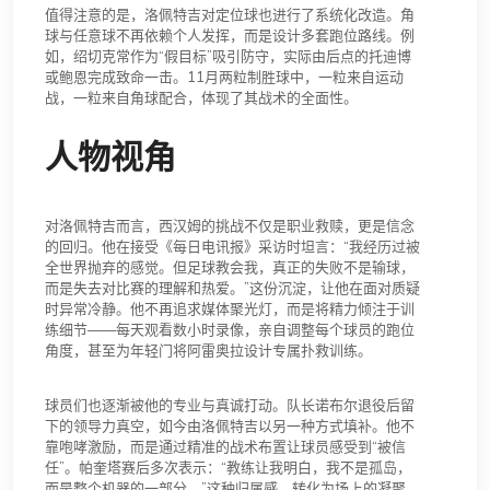
值得注意的是，洛佩特吉对定位球也进行了系统化改造。角
球与任意球不再依赖个人发挥，而是设计多套跑位路线。例
如，绍切克常作为“假目标”吸引防守，实际由后点的托迪博
或鲍恩完成致命一击。11月两粒制胜球中，一粒来自运动
战，一粒来自角球配合，体现了其战术的全面性。
人物视角
对洛佩特吉而言，西汉姆的挑战不仅是职业救赎，更是信念
的回归。他在接受《每日电讯报》采访时坦言：“我经历过被
全世界抛弃的感觉。但足球教会我，真正的失败不是输球，
而是失去对比赛的理解和热爱。”这份沉淀，让他在面对质疑
时异常冷静。他不再追求媒体聚光灯，而是将精力倾注于训
练细节——每天观看数小时录像，亲自调整每个球员的跑位
角度，甚至为年轻门将阿雷奥拉设计专属扑救训练。
球员们也逐渐被他的专业与真诚打动。队长诺布尔退役后留
下的领导力真空，如今由洛佩特吉以另一种方式填补。他不
靠咆哮激励，而是通过精准的战术布置让球员感受到“被信
任”。帕奎塔赛后多次表示：“教练让我明白，我不是孤岛，
而是整个机器的一部分。”这种归属感，转化为场上的凝聚