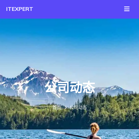
公司动态
首页
公司动态