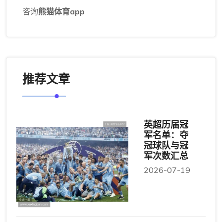
咨询
熊猫体育app
推荐文章
英超历届冠
军名单：夺
冠球队与冠
军次数汇总
2026-07-19