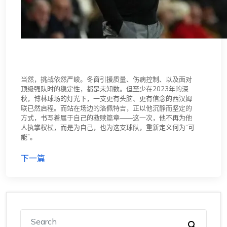
当然，挑战依然严峻。冬窗引援质量、伤病控制、以及面对
顶级强队时的稳定性，都是未知数。但至少在2023年的深
秋，博林球场的灯光下，一支更有头脑、更有信念的西汉姆
联已然启程。而站在场边的洛佩特吉，正以他沉静而坚定的
方式，书写着属于自己的救赎篇章——这一次，他不再为他
人执掌权杖，而是为自己，也为这支球队，重新定义何为“可
能”。
下一篇