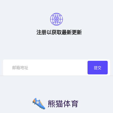
注册以获取最新更新
提交