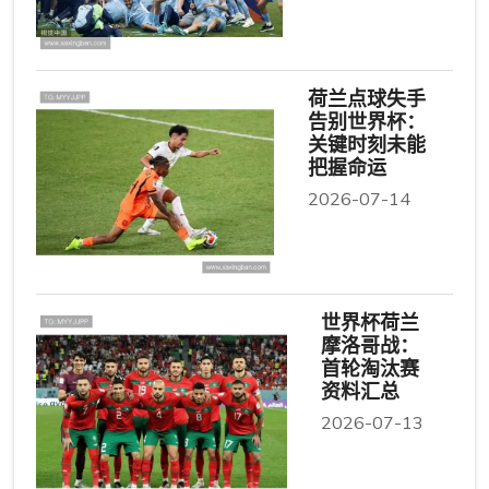
荷兰点球失手
告别世界杯：
关键时刻未能
把握命运
2026-07-14
世界杯荷兰
摩洛哥战：
首轮淘汰赛
资料汇总
2026-07-13