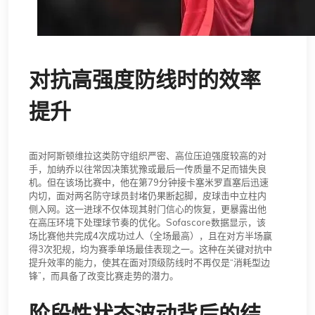
对抗高强度防线时的效率
提升
面对阿斯顿维拉这类防守组织严密、高位压迫强度较高的对
手，加纳乔以往常因决策犹豫或最后一传质量不足而错失良
机。但在该场比赛中，他在第79分钟接卡塞米罗直塞后迅速
内切，面对两名防守球员封堵仍果断起脚，皮球击中立柱内
侧入网。这一进球不仅体现其射门信心的恢复，更暴露出他
在高压环境下处理球节奏的优化。Sofascore数据显示，该
场比赛他共完成4次成功过人（全场最高），且在对方半场赢
得3次犯规，均为赛季单场最佳表现之一。这种在关键对抗中
提升效率的能力，使其在面对顶级防线时不再仅是“消耗型边
锋”，而具备了改变比赛走势的潜力。
阶段性状态波动背后的结