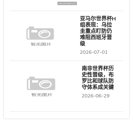
亚马尔世界杯H
组表现：乌拉
圭重点盯防仍
难阻西班牙晋
级
2026-07-01
南非世界杯历
史性晋级，布
罗比和球队防
守体系成关键
2026-06-29