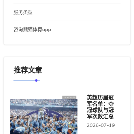
服务类型
咨询
熊猫体育app
推荐文章
英超历届冠
军名单：夺
冠球队与冠
军次数汇总
2026-07-19