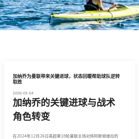
加纳乔为曼联带来关键进球，状态回暖帮助球队逆转
取胜
2026-03-04
加纳乔的关键进球与战术
角色转变
在2024年12月26日英超第18轮曼联主场对阵阿斯顿维拉的