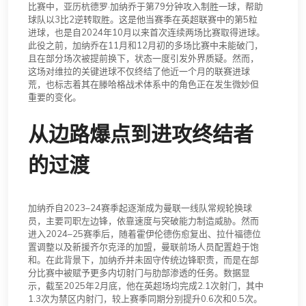
比赛中，亚历杭德罗·加纳乔于第79分钟攻入制胜一球，帮助
球队以3比2逆转取胜。这是他当赛季在英超联赛中的第5粒
进球，也是自2024年10月以来首次连续两场比赛取得进球。
此役之前，加纳乔在11月和12月初的多场比赛中未能破门，
且在部分场次被提前换下，状态一度引发外界质疑。然而，
这场对维拉的关键进球不仅终结了他近一个月的联赛进球
荒，也标志着其在滕哈格战术体系中的角色正在发生微妙但
重要的变化。
从边路爆点到进攻终结者
的过渡
加纳乔自2023–24赛季起逐渐成为曼联一线队常规轮换球
员，主要司职左边锋，依靠速度与突破能力制造威胁。然而
进入2024–25赛季后，随着霍伊伦德伤愈复出、拉什福德位
置调整以及新援齐尔克泽的加盟，曼联前场人员配置趋于饱
和。在此背景下，加纳乔并未固守传统边锋职责，而是在部
分比赛中被赋予更多内切射门与肋部渗透的任务。数据显
示，截至2025年2月底，他在英超场均完成2.1次射门，其中
1.3次为禁区内射门，较上赛季同期分别提升0.6次和0.5次。