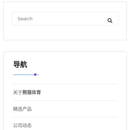
导航
关于
熊猫体育
精选产品
公司动态