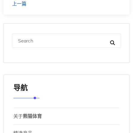
上一篇
导航
关于
熊猫体育