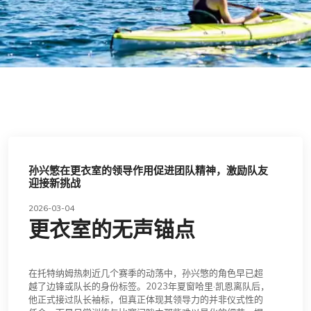
孙兴慜在更衣室的领导作用促进团队精神，激励队友
迎接新挑战
2026-03-04
更衣室的无声锚点
在托特纳姆热刺近几个赛季的动荡中，孙兴慜的角色早已超
越了边锋或队长的身份标签。2023年夏窗哈里·凯恩离队后，
他正式接过队长袖标，但真正体现其领导力的并非仪式性的