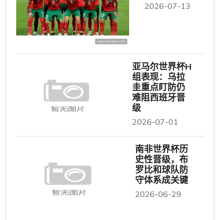
2026-07-13
亚马尔世界杯H
组表现：乌拉
圭重点盯防仍
难阻西班牙晋
级
2026-07-01
南非世界杯历
史性晋级，布
罗比和球队防
守体系成关键
2026-06-29