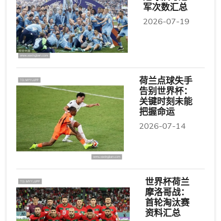
军次数汇总
2026-07-19
荷兰点球失手
告别世界杯：
关键时刻未能
把握命运
2026-07-14
世界杯荷兰
摩洛哥战：
首轮淘汰赛
资料汇总