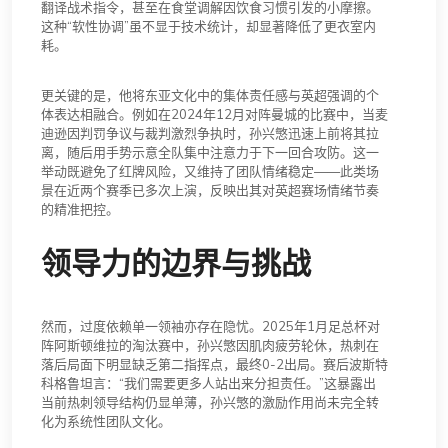
翻译战术指令，甚至在食堂调解因饮食习惯引发的小摩擦。
这种“软性协调”虽不显于技术统计，却显著降低了更衣室内
耗。
更关键的是，他将东亚文化中的集体责任感与英超强调的个
体表达相融合。例如在2024年12月对阵曼城的比赛中，当麦
迪逊因判罚争议与裁判激烈争执时，孙兴慜迅速上前将其拉
离，随后用手势示意全队集中注意力于下一回合攻防。这一
举动既避免了红牌风险，又维持了团队情绪稳定——此类场
景在近两个赛季已多次上演，反映出其对英超赛场情绪节奏
的精准把控。
领导力的边界与挑战
然而，过度依赖单一领袖亦存在隐忧。2025年1月足总杯对
阵阿斯顿维拉的淘汰赛中，孙兴慜因肌肉疲劳轮休，热刺在
落后局面下明显缺乏第二指挥点，最终0-2出局。赛后波斯特
科格鲁坦言：“我们需要更多人站出来分担责任。”这暴露出
当前热刺领导结构仍显单薄，孙兴慜的激励作用尚未完全转
化为系统性团队文化。