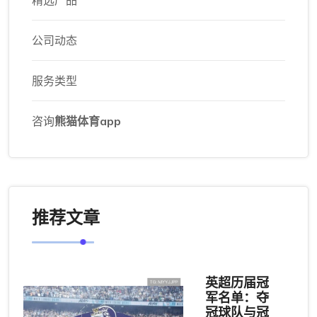
精选产品
公司动态
服务类型
咨询
熊猫体育app
推荐文章
英超历届冠
军名单：夺
冠球队与冠