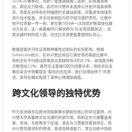
2024/25赛季初，热刺一度遭遇联赛三连败，防线漏洞频
出，舆论压力陡增。此时孙兴慜并未选择公开批评或高调表
态，而是在对阵布伦特福德的关键战前夜，召集进攻线球员
进行战术复盘，并主动承担起与防守组沟通的责任。比赛中
他不仅贡献一传一射，更在第78分钟一次回追铲断直接化解
对方反击，这一画面被BBC解说称为“队长用双脚说话”。此
类关键时刻的投入度，往往比言语更能重塑团队信心。
数据层面亦可佐证其精神属性对团队的实际影响。根据
Sofascore统计，在孙兴慜出场且打满全场的英超比赛中，
热刺全队平均跑动距离高出其缺阵场次约4.2%，高强度冲刺
次数增加11%。虽然无法直接归因为因果关系，但结合队友
赛后采访中频繁提及“看到孙还在拼，我们没理由停下”的表
述，其存在确实构成了某种心理激励阈值。
跨文化领导的独特优势
作为亚洲球员在欧洲顶级联赛长期担任核心的罕见案例，孙
兴慜天然具备跨文化沟通的桥梁作用。热刺近年引援覆盖南
美、非洲、东欧等多个区域，语言与习惯差异客观存在。而
孙兴慜凭借流利的德语、英语及韩语能力，常在训练中协助